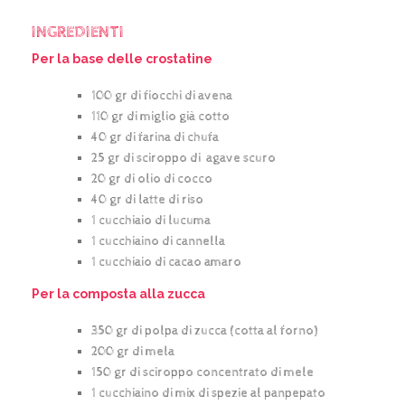
INGREDIENTI
Per la base delle crostatine
100 gr di fiocchi di avena
110 gr di miglio già cotto
40 gr di farina di chufa
25 gr di sciroppo di agave scuro
20 gr di olio di cocco
40 gr di latte di riso
1 cucchiaio di lucuma
1 cucchiaino di cannella
1 cucchiaio di cacao amaro
Per la composta alla zucca
350 gr di polpa di zucca (cotta al forno)
200 gr di mela
150 gr di sciroppo concentrato di mele
1 cucchiaino di mix di spezie al panpepato