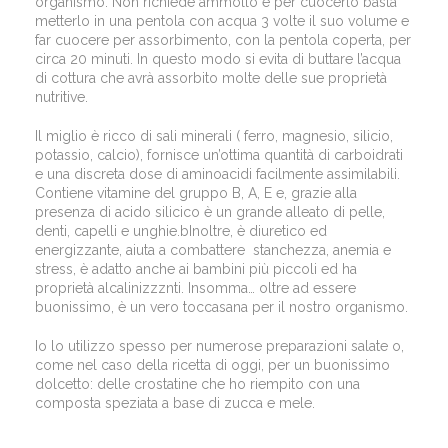
organismo. Non richiede ammollo e per cuocerlo basta
metterlo in una pentola con acqua 3 volte il suo volume e
far cuocere per assorbimento, con la pentola coperta, per
circa 20 minuti. In questo modo si evita di buttare l’acqua
di cottura che avrà assorbito molte delle sue proprietà
nutritive.
Il miglio è ricco di sali minerali ( ferro, magnesio, silicio,
potassio, calcio), fornisce un’ottima quantità di carboidrati
e una discreta dose di aminoacidi facilmente assimilabili.
Contiene vitamine del gruppo B, A, E e, grazie alla
presenza di acido silicico è un grande alleato di pelle,
denti, capelli e unghie.bInoltre, è diuretico ed
energizzante, aiuta a combattere stanchezza, anemia e
stress, è adatto anche ai bambini più piccoli ed ha
proprietà alcalinizzznti. Insomma… oltre ad essere
buonissimo, è un vero toccasana per il nostro organismo.
Io lo utilizzo spesso per numerose preparazioni salate o,
come nel caso della ricetta di oggi, per un buonissimo
dolcetto: delle crostatine che ho riempito con una
composta speziata a base di zucca e mele.