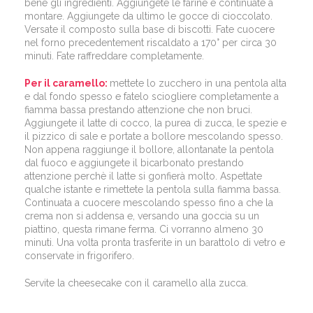
bene gli ingredienti. Aggiungete le farine e continuate a
montare. Aggiungete da ultimo le gocce di cioccolato.
Versate il composto sulla base di biscotti. Fate cuocere
nel forno precedentement riscaldato a 170° per circa 30
minuti. Fate raffreddare completamente.
Per il caramello:
mettete lo zucchero in una pentola alta
e dal fondo spesso e fatelo sciogliere completamente a
fiamma bassa prestando attenzione che non bruci.
Aggiungete il latte di cocco, la purea di zucca, le spezie e
il pizzico di sale e portate a bollore mescolando spesso.
Non appena raggiunge il bollore, allontanate la pentola
dal fuoco e aggiungete il bicarbonato prestando
attenzione perchè il latte si gonfierà molto. Aspettate
qualche istante e rimettete la pentola sulla fiamma bassa.
Continuata a cuocere mescolando spesso fino a che la
crema non si addensa e, versando una goccia su un
piattino, questa rimane ferma. Ci vorranno almeno 30
minuti. Una volta pronta trasferite in un barattolo di vetro e
conservate in frigorifero.
Servite la cheesecake con il caramello alla zucca.