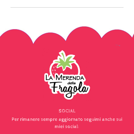
SOCIAL
Per rimanere sempre aggiornato seguimi anche sui
miei social: