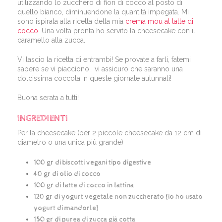
utilizzando lo zucchero di fiori di cocco al posto di
quello bianco, diminuendone la quantità impegata. Mi
sono ispirata alla ricetta della mia
crema mou al latte di
cocco
. Una volta pronta ho servito la cheesecake con il
caramello alla zucca.
Vi lascio la ricetta di entrambi! Se provate a farli, fatemi
sapere se vi piacciono… vi assicuro che saranno una
dolcissima coccola in queste giornate autunnali!
Buona serata a tutti!
INGREDIENTI
Per la cheesecake (per 2 piccole cheesecake da 12 cm di
diametro o una unica più grande)
100 gr di biscotti vegani tipo digestive
40 gr di olio di cocco
100 gr di latte di cocco in lattina
120 gr di yogurt vegetale non zuccherato (io ho usato
yogurt di mandorle)
150 gr di purea di zucca già cotta