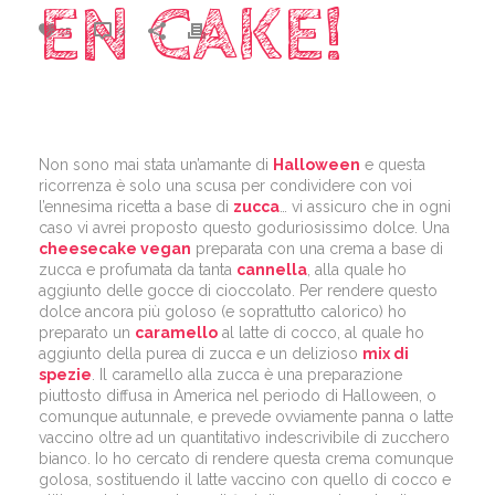
EN CAKE!
25
0
Non sono mai stata un’amante di
Halloween
e questa
ricorrenza è solo una scusa per condividere con voi
l’ennesima ricetta a base di
zucca
… vi assicuro che in ogni
caso vi avrei proposto questo goduriosissimo dolce. Una
cheesecake vegan
preparata con una crema a base di
zucca e profumata da tanta
cannella
, alla quale ho
aggiunto delle gocce di cioccolato. Per rendere questo
dolce ancora più goloso (e soprattutto calorico) ho
preparato un
caramello
al latte di cocco, al quale ho
aggiunto della purea di zucca e un delizioso
mix di
spezie
. Il caramello alla zucca è una preparazione
piuttosto diffusa in America nel periodo di Halloween, o
comunque autunnale, e prevede ovviamente panna o latte
vaccino oltre ad un quantitativo indescrivibile di zucchero
bianco. Io ho cercato di rendere questa crema comunque
golosa, sostituendo il latte vaccino con quello di cocco e