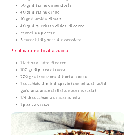
50 gr di farina di mandorle
40 gr di farina di riso
10 gr di amido di mais
40 gr di zucchero di fiori di cocco
cannella a piacere
3 cucchiai di gocce di cioccolato
Per il caramello alla zucca
1 lattina di latte di cocco
100 gr di purea di zucca
200 gr di zucchero di fiori di cocco
1 cucchiaio di mix di spezie (cannella, chiodi di
garofano, anice stellato, noce moscata)
1/4 di cucchiaino di bicarbonato
1 pizzico di sale