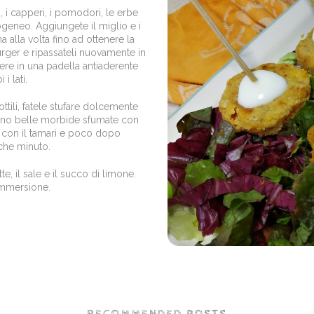
i, i capperi, i pomodori, le erbe
geneo. Aggiungete il miglio e i
alla volta fino ad ottenere la
urger e ripassateli nuovamente in
ere in una padella antiaderente
i lati.
 sottili, fatele stufare dolcemente
sono belle morbide sfumate con
i con il tamari e poco dopo
che minuto.
te, il sale e il succo di limone.
 immersione.