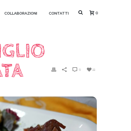
0
COLLABORAZIONI
CONTATTI
IGLIO
ATA
0
22