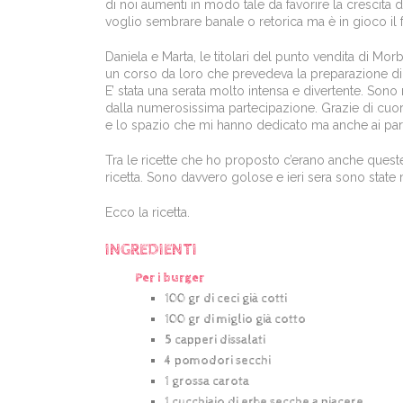
di noi aumenti in modo tale da favorire la crescita
voglio sembrare banale o retorica ma è in gioco il f
Daniela e Marta, le titolari del punto vendita di Mor
un corso da loro che prevedeva la preparazione di
E’ stata una serata molto intensa e divertente. Son
dalla numerosissima partecipazione. Grazie di cuore
e lo spazio che mi hanno dedicato ma anche ai part
Tra le ricette che ho proposto c’erano anche quest
ricetta. Sono davvero golose e ieri sera sono state
Ecco la ricetta.
INGREDIENTI
Per i burger
100 gr di ceci già cotti
100 gr di miglio già cotto
5 capperi dissalati
4 pomodori secchi
1 grossa carota
1 cucchiaio di erbe secche a piacere