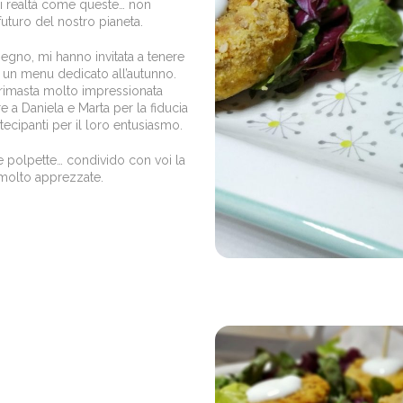
 di realtà come queste… non
uturo del nostro pianeta.
begno, mi hanno invitata a tenere
 un menu dedicato all’autunno.
o rimasta molto impressionata
 a Daniela e Marta per la fiducia
ecipanti per il loro entusiasmo.
e polpette… condivido con voi la
 molto apprezzate.