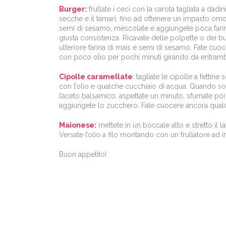
Burger:
frullate i ceci con la carota tagliata a dadin
secche e il tamari, fino ad ottenere un impasto omo
semi di sesamo, mescolate e aggiungete poca farina 
giusta consistenza. Ricavate delle polpette o dei b
ulteriore farina di mais e semi di sesamo. Fate cuoc
con poco olio per pochi minuti girando da entrambi 
Cipolle caramellate
: tagliate le cipolle a fettine
con l’olio e qualche cucchiaio di acqua. Quando 
l’aceto balsamico, aspettate un minuto, sfumate po
aggiungete lo zucchero. Fate cuocere ancora qual
Maionese:
mettete in un boccale alto e stretto il lat
Versate l’olio a filo montando con un frullatore ad
Buon appetito!