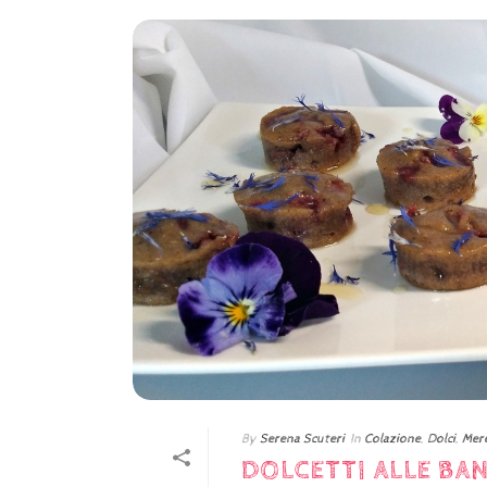
By
Serena Scuteri
In
Colazione
,
Dolci
,
Mere
DOLCETTI ALLE BA