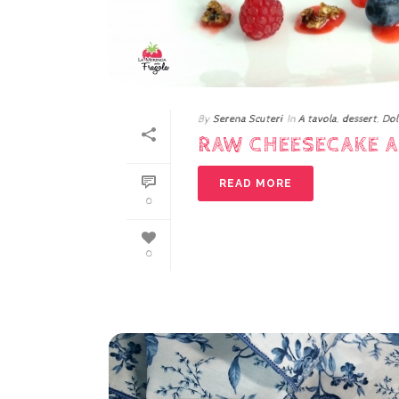
By
Serena Scuteri
In
A tavola
,
dessert
,
Dol
RAW CHEESECAKE A
READ MORE
0
0