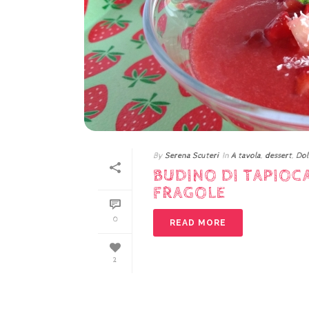
By
Serena Scuteri
In
A tavola
,
dessert
,
Dol
BUDINO DI TAPIOC
FRAGOLE
0
READ MORE
2