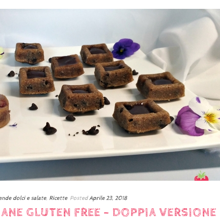
nde dolci e salate
,
Ricette
Posted
Aprile 23, 2018
NANE GLUTEN FREE – DOPPIA VERSIONE