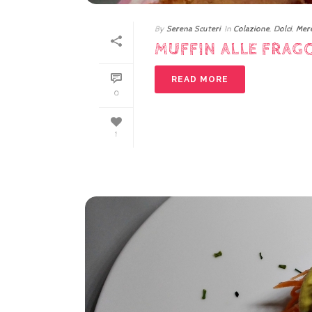
By
Serena Scuteri
In
Colazione
,
Dolci
,
Mere
MUFFIN ALLE FRAG
READ MORE
0
1