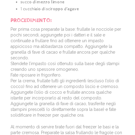
succo di mezzo limone
1 cucchiaio di sciroppo d’agave
PROCEDIMENTO:
Per prima cosa preparate la base: frullate le nocciole per
pochi secondi, aggiungete poi i datteri e il sale e
continuate a frullare fino ad ottenere un impasto
appicicoso ma abbastanza compatto. Aggiungete la
granella di fave di cacao e frullate ancora per qualche
secondo.
Stendete l’impasto così ottenuto sulla base degli stampi
creando uno spessore omogeneo.
Fate riposare in frigorifero.
Per la crema, frullate tutti gli ingredienti (escluso l’olio di
cocco) fino ad ottenere un composto liscio e cremoso.
Aggiungete l’olio di cocco e frullate ancora qualche
istante per incorporarlo al resto del composto.
Aggiungete la granella di fave di cacao, trasferite negli
stampini prescelti (o direttamente sopra la base) e fate
solidificare in freezer per qualche ora.
Al momento di servire tirate fuori dal freezer le basi e la
parte cremosa. Preparate la salsa frullando le fragole con