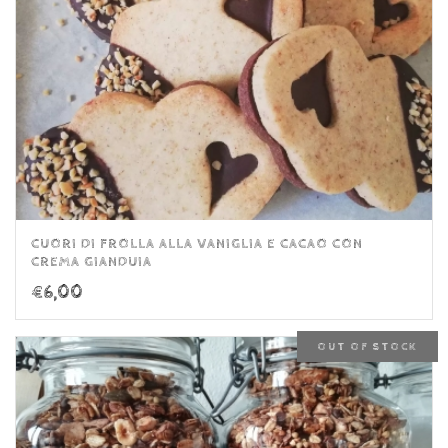
CUORI DI FROLLA ALLA VANIGLIA E CACAO CON
CREMA GIANDUIA
€
6,00
OUT OF STOCK